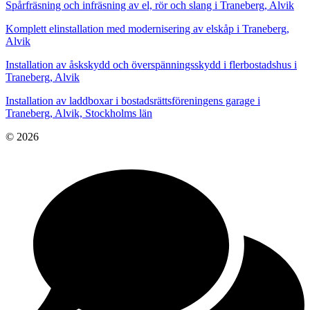
Spårfräsning och infräsning av el, rör och slang i Traneberg, Alvik
Komplett elinstallation med modernisering av elskåp i Traneberg,
Alvik
Installation av åskskydd och överspänningsskydd i flerbostadshus i
Traneberg, Alvik
Installation av laddboxar i bostadsrättsföreningens garage i
Traneberg, Alvik, Stockholms län
© 2026