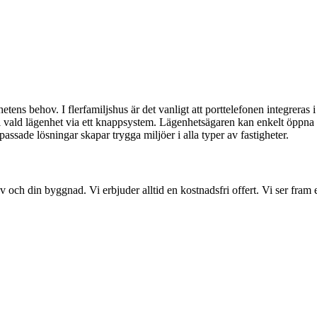
ens behov. I flerfamiljshus är det vanligt att porttelefonen integreras i 
ll vald lägenhet via ett knappsystem. Lägenhetsägaren kan enkelt öppn
sade lösningar skapar trygga miljöer i alla typer av fastigheter.
ov och din byggnad. Vi erbjuder alltid en kostnadsfri offert. Vi ser fram