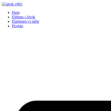
Skip
to
Hem
content
Elfirma i Alvik
Elarbeten vi utför
Projekt