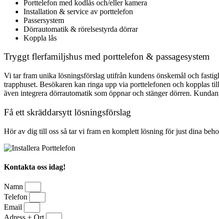
Porttelefon med kodlås och/eller kamera
Installation & service av porttelefon
Passersystem
Dörrautomatik & rörelsestyrda dörrar
Koppla lås
Tryggt flerfamiljshus med porttelefon & passagesystem
Vi tar fram unika lösningsförslag utifrån kundens önskemål och fastighet
trapphuset. Besökaren kan ringa upp via porttelefonen och kopplas ti
även integrera dörrautomatik som öppnar och stänger dörren. Kundanpas
Få ett skräddarsytt lösningsförslag
Hör av dig till oss så tar vi fram en komplett lösning för just dina beh
Kontakta oss idag!
Namn
Telefon
Email
Adress + Ort