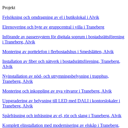
Projekt
Felsökning och omdragning av el i butikslokal i Alvik
Elrenovering och byte av gruppcentral i villa i Traneberg
Införande av passersystem för digitala soprum i bostadsrättsförening
i Traneberg, Alvik
Montering av porttelefon i flerbostadshus i Smedslätten, Alvik
Installation av fiber och nätverk i bostadsrättsförening, Traneberg,
Alvik
Nyinstallation av nöd- och utrymningsbelysning i trapphus,
Traneberg, Alvik
Montering och inkoppling av nya vitvaror i Traneberg, Alvik
Uppgradering av belysning till LED med DALI i kontorslokaler i
Traneberg, Alvik
Spårfräsning och infräsning av el, rör och slang i Traneberg, Alvik
Komplett elinstallation med modernisering av elskåp i Traneberg,