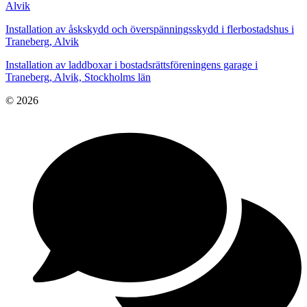
Alvik
Installation av åskskydd och överspänningsskydd i flerbostadshus i
Traneberg, Alvik
Installation av laddboxar i bostadsrättsföreningens garage i
Traneberg, Alvik, Stockholms län
© 2026